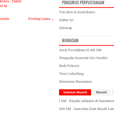
ksara - Tahun
PENGURUS PERPUSTAKAAN
00 M
Visi Misi & Kontributor
randa
Posting Lama →
Daftar Isi
Sitemap
WAWASAN
Awal Peradaban 10.481 SM
Waspada Genocite Diri Sendiri
Budi Pekerti
Teori Labelling
Wawasan Nusantara
Sebelum Masehi
Masehi
1 SM - Kandis (Atlantis di Sumatera
200 SM - Gamolan (Alat Musik La