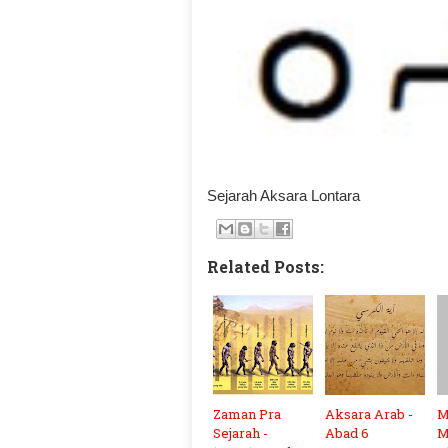
Sejarah Aksara Lontara
Related Posts:
Zaman Pra
Aksara Arab -
M
Sejarah -
Abad 6
M