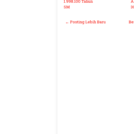
1.998.100 Tahun
A
SM
3
← Posting Lebih Baru
Be