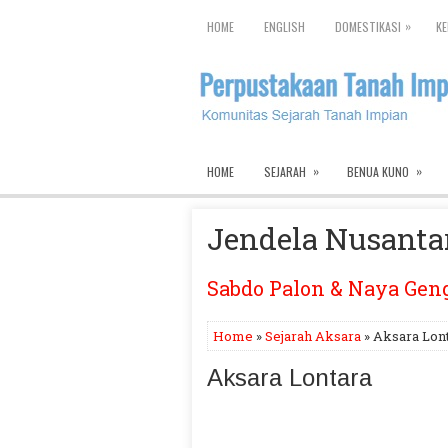
»
HOME
ENGLISH
DOMESTIKASI
KE
»
»
HOME
SEJARAH
BENUA KUNO
Jendela Nusanta
Sabdo Palon & Naya Gen
Home
»
Sejarah Aksara
» Aksara Lon
Aksara Lontara